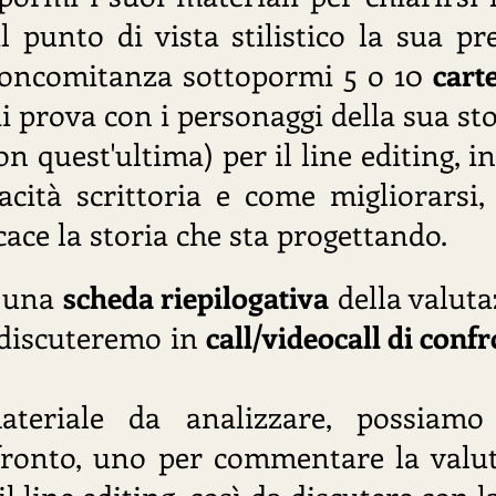
 punto di vista stilistico la sua pr
 concomitanza sottopormi 5 o 10
carte
i prova con i personaggi della sua st
n quest'ultima) per il line editing, 
acità scrittoria e come migliorarsi, 
cace la storia che sta progettando.
e una
scheda riepilogativa
della valuta
i discuteremo in
call/videocall di con
materiale da analizzare, possiam
ronto, uno per commentare la valut