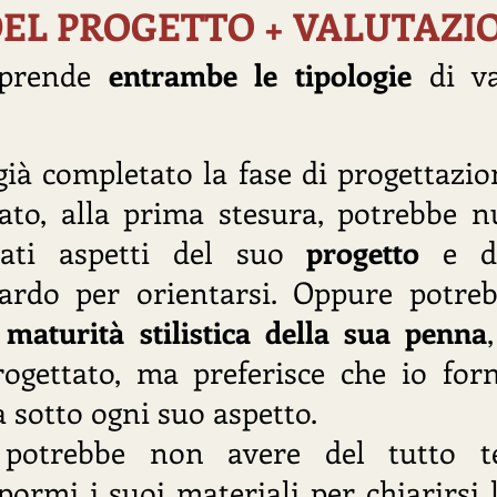
EL PROGETTO + VALUTAZIO
mprende
entrambe le tipologie
di va
già completato la fase di progettazion
sato, alla prima stesura, potrebbe 
ati aspetti del suo
progetto
e de
uardo per orientarsi. Oppure potre
a
maturità stilistica della sua penna
ogettato, ma preferisce che io for
a sotto ogni suo aspetto.
e potrebbe non avere del tutto t
pormi i suoi materiali per chiarirsi l