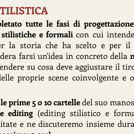
TILISTICA
letato tutte le fasi di progettazione
stilistiche e formali
con cui intende
er la storia che ha scelto e per il
dera farsi un'idea in concreto della
m
endere su cosa deve aggiustare il tir
elle proprie scene coinvolgente e ot
e
le prime 5 o 10 cartelle
del suo manosc
ne editing
(editing stilistico e forma
editate e ne discuteremo insieme du