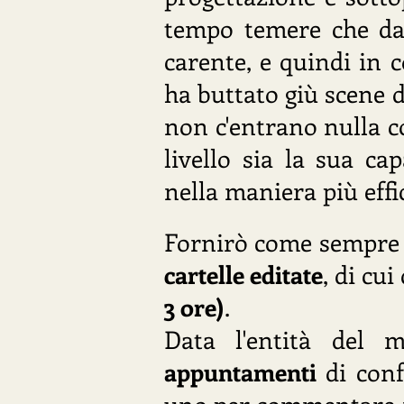
tempo temere che dal
carente, e quindi in
ha buttato giù scene d
non c'entrano nulla co
livello sia la sua cap
nella maniera più effi
Fornirò come sempr
cartelle editate
, di cu
3 ore)
.
Data l'entità del 
appuntamenti
di conf