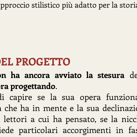
'approccio stilistico più adatto per la stor
DEL PROGETTO
on ha ancora avviato la stesura
del
ora progettando
.
 di capire se la sua opera funzion
ma che ha in mente e la sua declinaz
di lettori a cui ha pensato, se la nic
hiede particolari accorgimenti in fa