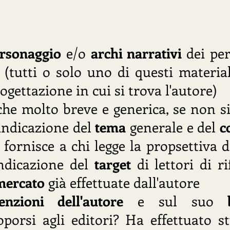
ersonaggio
e/o
archi narrativi
dei pe
 (tutti o solo uno di questi material
ettazione in cui si trova l'autore)
che molto breve e generica, se non si
o indicazione del
tema
generale e del
c
 fornisce a chi legge la propsettiva di
indicazione del
target
di lettori di ri
 mercato
già effettuate dall'autore
tenzioni dell'autore
e sul suo
porsi agli editori? Ha effettuato s