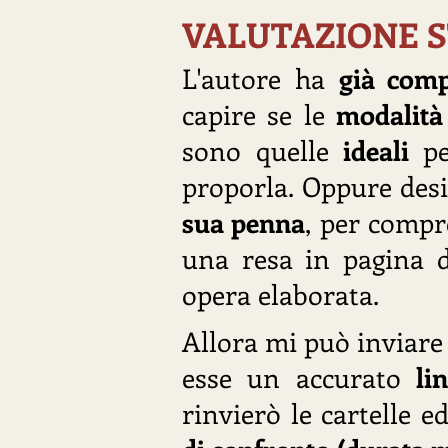
VALUTAZIONE S
L'autore ha
già comp
capire se le
modalità 
sono quelle
ideali
p
proporla. Oppure desi
sua penna
, per compr
una resa in pagina d
opera elaborata.
Allora mi può inviar
esse un accurato
li
rinvierò le cartelle 