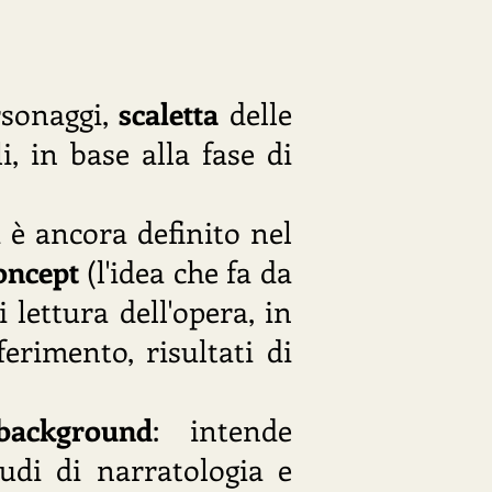
rsonaggi,
scaletta
delle
i, in base alla fase di
 è ancora definito nel
oncept
(l'idea che fa da
 lettura dell'opera, in
ferimento, risultati di
background
: intende
tudi di narratologia e