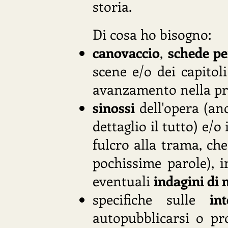
storia.
Di cosa ho bisogno:
canovaccio
,
schede p
scene e/o dei capitoli
avanzamento nella prog
sinossi
dell'opera (an
dettaglio il tutto) e/
fulcro alla trama, che
pochissime parole), 
eventuali
indagini di
specifiche sulle
in
autopubblicarsi o pro