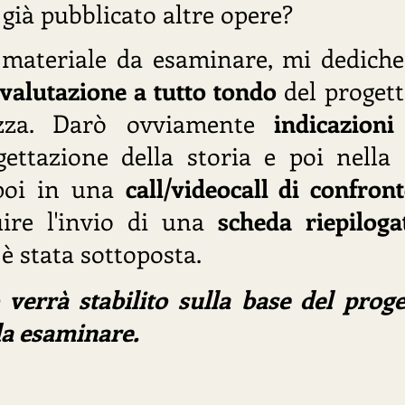
 già pubblicato altre opere?
 materiale da esaminare, mi dedicher
a
valutazione a tutto tondo
del progett
ezza. Darò ovviamente
indicazion
gettazione della storia e poi nella 
poi in una
call/videocall di confro
uire l'invio di una
scheda riepiloga
 è stata sottoposta.
o verrà stabilito sulla base del proge
da esaminare.